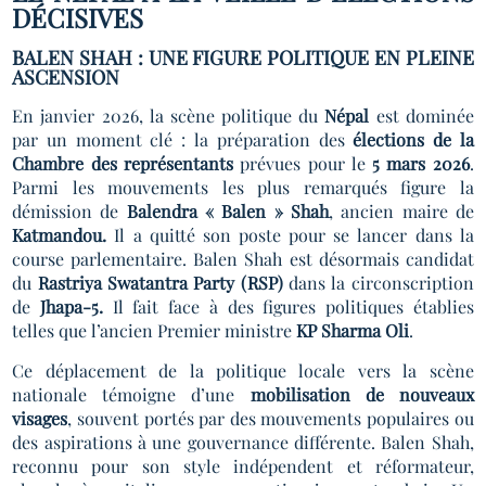
DÉCISIVES
BALEN SHAH : UNE FIGURE POLITIQUE EN PLEINE
ASCENSION
En janvier 2026, la scène politique du
Népal
est dominée
par un moment clé : la préparation des
élections de la
Chambre des représentants
prévues pour le
5 mars 2026
.
Parmi les mouvements les plus remarqués figure la
démission de
Balendra « Balen » Shah
, ancien maire de
Katmandou.
Il a quitté son poste pour se lancer dans la
course parlementaire. Balen Shah est désormais candidat
du
Rastriya Swatantra Party (RSP)
dans la circonscription
de
Jhapa-5.
Il fait face à des figures politiques établies
telles que l’ancien Premier ministre
KP Sharma Oli
.
Ce déplacement de la politique locale vers la scène
nationale témoigne d’une
mobilisation de nouveaux
visages
, souvent portés par des mouvements populaires ou
des aspirations à une gouvernance différente. Balen Shah,
reconnu pour son style indépendent et réformateur,