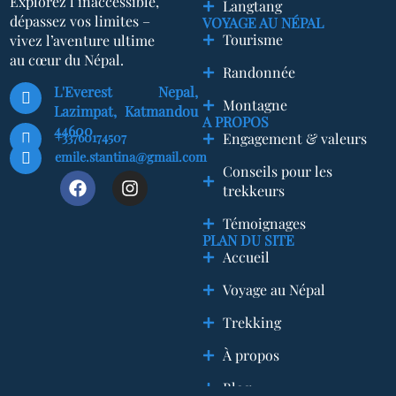
Explorez l’inaccessible,
Langtang
dépassez vos limites –
VOYAGE AU NÉPAL
Tourisme
vivez l’aventure ultime
au cœur du Népal.
Randonnée
L'Everest Nepal,
Montagne
Lazimpat, Katmandou
A PROPOS
44600
+33760174507
Engagement & valeurs
emile.stantina@gmail.com
Conseils pour les
trekkeurs
Témoignages
PLAN DU SITE
Accueil
Voyage au Népal
Trekking
À propos
Blog