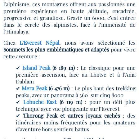
l’alpinisme, ces montagnes offrent aux passionnés une
première expérience en haute altitude, encadrée,
progressive et grandiose. Gravir un 6000, c’est entrer
dans le cercle des alpinistes, face à l’immensité de
l’Himalaya.
Chez
L’Everest Népal
, nous avons sélectionné les
sommets les plus emblématiques et adaptés
pour vivre
cette aventure :
✔
Island Peak
(6 189 m)
: Le classique pour une
première ascension, face au Lhotse et à l’Ama
Dablam
✔
Mera Peak
(6 476 m)
: Le plus haut des trekking
peaks, avec un panorama à 360° sur cinq 8000
✔
Lobuche East
(6 119 m)
: pour un défi plus
technique avec vue plongeante sur l’Everest
✔
Thorong Peak et autres joyaux cachés
: des
itinéraires moins fréquentés pour les amateurs
d’aventure hors sentiers battus