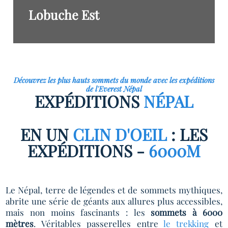
Lobuche Est
le Lobuche East
Découvrez les plus hauts sommets du monde avec les expéditions
de l'Everest Népal
EXPÉDITIONS
NÉPAL
EN UN
CLIN D'OEIL
: LES
EXPÉDITIONS -
6000M
Le Népal, terre de légendes et de sommets mythiques,
abrite une série de géants aux allures plus accessibles,
mais non moins fascinants : les
sommets à 6000
mètres
. Véritables passerelles entre
le trekking
et