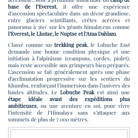
base de l’Everest
, il offre une expérience
d’ascension spectaculaire dans un décor grandiose,
entre glaciers scintillants, crêtes acérées et
panorama à 360° sur les géants himalayens comme
l’Everest, le Lhotse, le Nuptse et l’Ama Dablam
.
Classé comme un
trekking peak
, le Lobuche East
demande une bonne condition physique et une
initiation à l’alpinisme (crampons, cordes, piolet),
mais reste accessible aux grimpeurs bien préparés.
L’ascension se fait généralement après une phase
d’acclimatation progressive sur les sentiers du
Khumbu, renforçant l’immersion dans l’univers des
hautes altitudes. Le
Lobuche Peak
est ainsi une
étape idéale avant des expéditions plus
ambitieuses
, ou une aventure en soi, pour vivre
l’intensité de l’Himalaya sans s’attaquer aux
sommets de plus de 7 000 mètres.