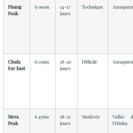
Pisang
6 091m
14-17
Technique
Annapur
Peak
jours
Chulu
6 059m
18-20
Difficile
Annapur
Far East
jours
Mera
6 476m
18-21
Modérée
Vallée 
Peak
jours
l’Hinku