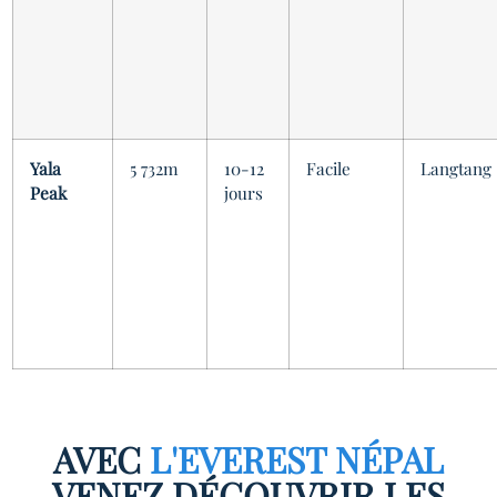
Yala
5 732m
10-12
Facile
Langtang
Peak
jours
AVEC
L'EVEREST NÉPAL
VENEZ DÉCOUVRIR LES