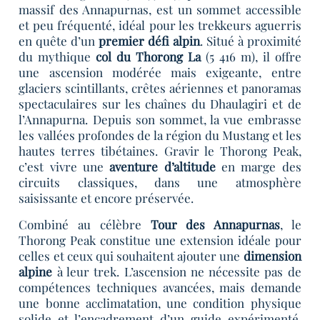
massif des Annapurnas, est un sommet accessible
et peu fréquenté, idéal pour les trekkeurs aguerris
en quête d’un
premier défi alpin
. Situé à proximité
du mythique
col du Thorong La
(5 416 m), il offre
une ascension modérée mais exigeante, entre
glaciers scintillants, crêtes aériennes et panoramas
spectaculaires sur les chaînes du Dhaulagiri et de
l’Annapurna. Depuis son sommet, la vue embrasse
les vallées profondes de la région du Mustang et les
hautes terres tibétaines. Gravir le Thorong Peak,
c’est vivre une
aventure d’altitude
en marge des
circuits classiques, dans une atmosphère
saisissante et encore préservée.
Combiné au célèbre
Tour des Annapurnas
, le
Thorong Peak constitue une extension idéale pour
celles et ceux qui souhaitent ajouter une
dimension
alpine
à leur trek. L’ascension ne nécessite pas de
compétences techniques avancées, mais demande
une bonne acclimatation, une condition physique
solide et l’encadrement d’un guide expérimenté.