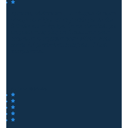
Auriane, vétérinaire ; La réussite de notre
voyage au Népal est en grande partie due
à Emile et son équipe. On ne cherchait pas
un guide mais plus un facilitateur pour
conseiller et organier notre séjour. Nous
avons été pleinement satisfaits. C'était
exceptionnel.
Auriane
Vétérinaire