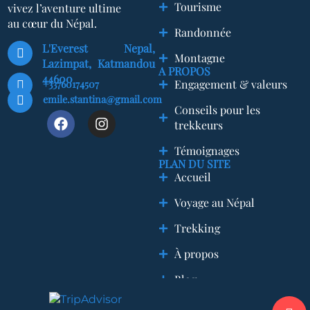
Tourisme
vivez l’aventure ultime
au cœur du Népal.
Randonnée
L'Everest Nepal,
Montagne
Lazimpat, Katmandou
A PROPOS
44600
+33760174507
Engagement & valeurs
emile.stantina@gmail.com
Conseils pour les
trekkeurs
Témoignages
PLAN DU SITE
Accueil
Voyage au Népal
Trekking
À propos
Blog
Contact