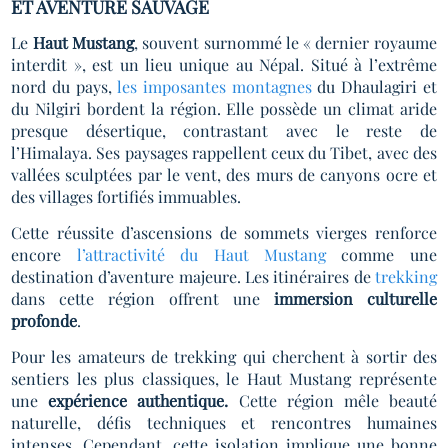
ET AVENTURE SAUVAGE
Le
Haut Mustang
, souvent surnommé le « dernier royaume
interdit », est un lieu unique au Népal. Situé à l’extrême
nord du pays,
les imposantes montagnes
du Dhaulagiri et
du Nilgiri bordent la région. Elle possède un climat aride
presque désertique, contrastant avec le reste de
l’Himalaya. Ses paysages rappellent ceux du Tibet, avec des
vallées sculptées par le vent, des murs de canyons ocre et
des villages fortifiés immuables.
Cette réussite d’ascensions de sommets vierges renforce
encore
l’attractivité du Haut Mustang
comme une
destination d’aventure majeure. Les itinéraires de
trekking
dans cette région offrent une
immersion culturelle
profonde
.
Pour les amateurs de trekking qui cherchent à sortir des
sentiers les plus classiques, le Haut Mustang représente
une
expérience authentique.
Cette région mêle beauté
naturelle, défis techniques et rencontres humaines
intenses. Cependant, cette isolation implique une bonne