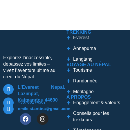
TREKKING
Everest
Annapurna
Explorez l’inaccessible,
Langtang
dépassez vos limites –
VOYAGE AU NÉPAL
Tourisme
vivez l’aventure ultime au
cœur du Népal.
Randonnée
L'Everest Nepal,
Montagne
Lazimpat,
A PROPOS
Katmandou 44600
+33760174507
Engagement & valeurs
emile.stantina@gmail.com
Conseils pour les
trekkeurs