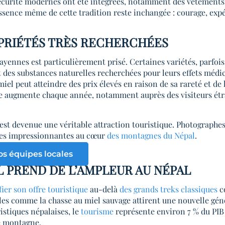
sécurité modernes ont été intégrées, notamment des vêtements 
l’essence même de cette tradition reste inchangée : courage, exp
OPRIÉTÉS TRÈS RECHERCHÉES
layennes est particulièrement prisé. Certaines variétés, parf
des substances naturelles recherchées pour leurs effets médic
el peut atteindre des prix élevés en raison de sa rareté et de l
 augmente chaque année, notamment auprès des visiteurs étran
est devenue une véritable attraction touristique. Photographe
nes impressionnantes au cœur
des montagnes du Népal
.
os équipes locales
 PREND DE L’AMPLEUR AU NÉPAL
ier son offre touristique
au-delà
des grands treks classiques
c
lles comme la chasse au miel sauvage attirent une nouvelle gé
ristiques népalaises, le
tourisme
représente environ 7 % du PIB 
de montagne.