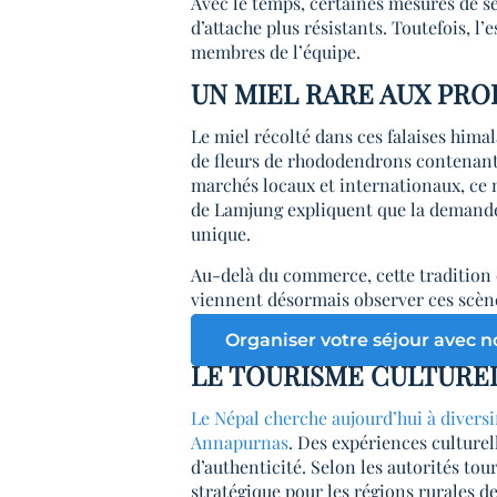
Avec le temps, certaines mesures de 
d’attache plus résistants. Toutefois, 
membres de l’équipe.
UN MIEL RARE AUX PR
Le miel récolté dans ces falaises hima
de fleurs de rhododendrons contenant 
marchés locaux et internationaux, ce mi
de Lamjung expliquent que la demande
unique.
Au-delà du commerce, cette tradition 
viennent désormais observer ces scè
Organiser votre séjour avec n
LE TOURISME CULTUREL
Le Népal cherche aujourd’hui à diversif
Annapurnas
. Des expériences culture
d’authenticité. Selon les autorités tou
stratégique pour les régions rurales 