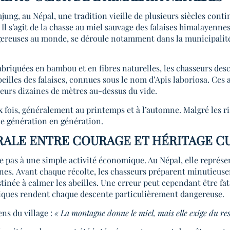
ung, au Népal, une tradition vieille de plusieurs siècles cont
Il s’agit de la chasse au miel sauvage des falaises himalayennes
ereuses au monde, se déroule notamment dans la municipalité
abriquées en bambou et en fibres naturelles, les chasseurs des
eilles des falaises, connues sous le nom d’Apis laboriosa. Ces 
ieurs dizaines de mètres au-dessus du vide.
x fois, généralement au printemps et à l’automne. Malgré les 
de génération en génération.
RALE ENTRE COURAGE ET HÉRITAGE C
e pas à une simple activité économique. Au Népal, elle représe
nnes. Avant chaque récolte, les chasseurs préparent minutieus
stinée à calmer les abeilles. Une erreur peut cependant être fata
giques rendent chaque descente particulièrement dangereuse.
ns du village :
« La montagne donne le miel, mais elle exige du res