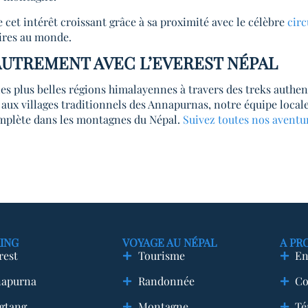
cet intérêt croissant grâce à sa proximité avec le célèbre
cir
aires au monde.
AUTREMENT AVEC L’EVEREST NÉPAL
 les plus belles régions himalayennes à travers des treks authen
 aux villages traditionnels des Annapurnas, notre équipe loca
plète dans les montagnes du Népal.
Suivez toutes nos aventu
ING
VOYAGE AU NÉPAL
A PR
rest
Tourisme
En
apurna
Randonnée
Co
gtang
Montagne
Té