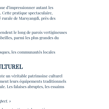
inue d’impressionner autant les
. Cette pratique spectaculaire,
 rurale de Marsyangdi, près des
cendent le long de parois vertigineuses
abeilles, parmi les plus grandes du
risques, les communautés locales
ULTUREL
nte un véritable patrimoine culturel
ement leurs équipements traditionnels
le. Les falaises abruptes, les essaims
pect. »