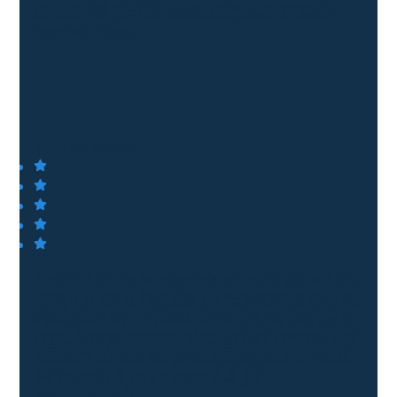
avons été pleinement satisfaits. C'était
exceptionnel.
Auriane
Vétérinaire
Lors de notre voyage de 15 jours au Népal,
Emile a été à l’écoute de nos envies et a su
s’adapter au rythme de notre enfant de 2
ans. Bonne communication en amont. Par
ailleurs Emile est accueillant et souriant,
on se sent à l’aise avec lui. Je
recommande.