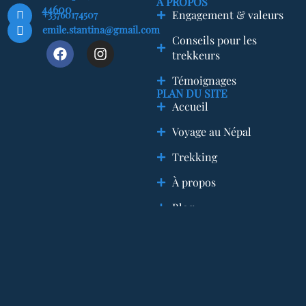
A PROPOS
44600
+33760174507
Engagement & valeurs
emile.stantina@gmail.com
Conseils pour les
trekkeurs
Témoignages
PLAN DU SITE
Accueil
Voyage au Népal
Trekking
À propos
Blog
Contact