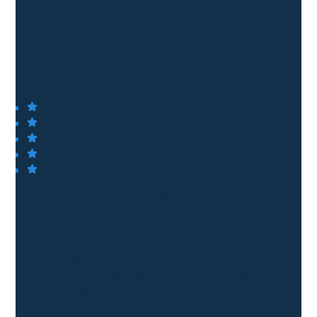
Madline
Infirmière
Un voyage spectaculaire, avec des
endroits incroyables. Merci à Émile
d'avoir organiser notre séjour au Népal.
Son efficacité, sa réactivité ainsi que sa
connaissance du Népal on grandement
facilité l'organisation. Nous n’avons
qu’une envie … y retourner !