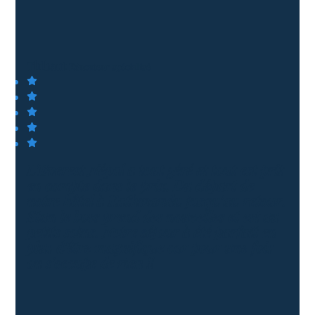
Thibaut
Educateur spécialisé
L'Everest Népal a tout géré et tout est prit
en compte dans le prix. Du départ de
notre hôtel à Kathmandu jusqu'au retour.
Stan le boss prend des nouvelles et est au
petits soins. Notre séjour à été parfait en
plus d'être magnifique car pour une fois
on s'occupe de rien !!