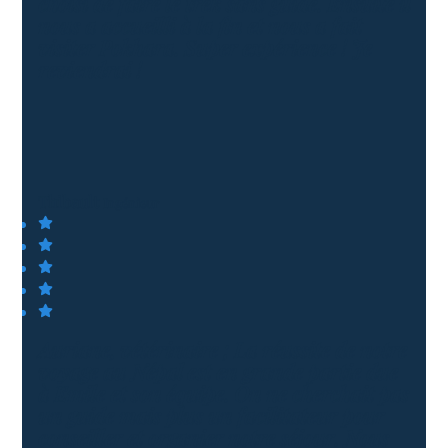
choisi de faire le trek sans guide. Ensuite il
nous a accueilli à la fin et nous a fait
visiter Pokhara. Super expérience ! Je
reviendrai !
Thibault
Ingénieur
Auriane, vétérinaire ; La réussite de notre
voyage au Népal est en grande partie due
à Emile et son équipe. On ne cherchait pas
un guide mais plus un facilitateur pour
conseiller et organier notre séjour. Nous