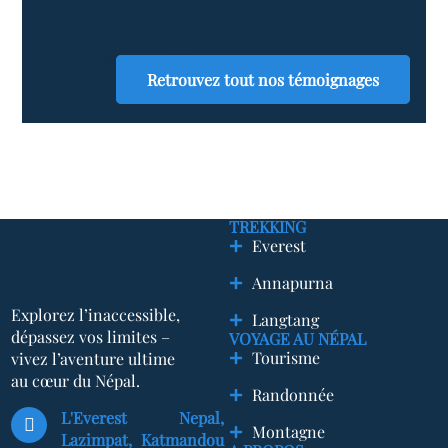
Edgar
Organisateur d'événements
Retrouvez tout nos témoignages
TREKKING
Everest
Annapurna
Explorez l’inaccessible,
Langtang
dépassez vos limites –
VOYAGE AU NÉPAL
Tourisme
vivez l’aventure ultime
au cœur du Népal.
Randonnée
L'Everest Nepal,
Montagne
Lazimpat, Katmandou