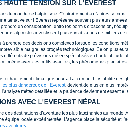
S HAUTE TENSION SUR L’EVEREST
ans le monde de l’alpinisme. Contrairement à d’autres sommets
 une tentative sur l’Everest représente souvent plusieurs année
prendre en considération, entre les permis d’ascension, l’équi
ertains alpinistes investissent plusieurs dizaines de milliers de d
es à prendre des décisions complexes lorsque les conditions mété
imprévisible malgré les progrès technologiques. Selon plusieur
s différents de prévisions météo spécialisés en haute altitude af
ant, même avec ces outils avancés, les phénomènes glaciaires res
 réchauffement climatique pourrait accentuer l’instabilité des 
les plus dangereux de l’Everest
, devient de plus en plus impr
, l’analyse météo détaillée et la prudence deviennent essentielle
IONS AVEC L’EVEREST NÉPAL
ne des destinations d’aventure les plus fascinantes au monde.
ne équipe locale expérimentée. L’agence place la sécurité et
os aventures
.