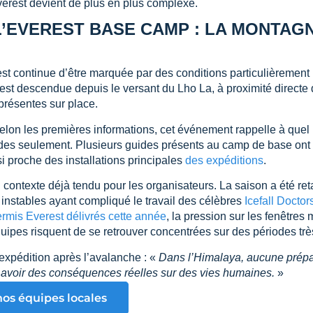
verest devient de plus en plus complexe.
L’EVEREST BASE CAMP : LA MONTAG
st continue d’être marquée par des conditions particulièrement
st descendue depuis le versant du Lho La, à proximité directe
présentes sur place.
elon les premières informations, cet événement rappelle à quel
s seulement. Plusieurs guides présents au camp de base ont sou
 proche des installations principales
des expéditions
.
n contexte déjà tendu pour les organisateurs. La saison a été r
instables ayant compliqué le travail des célèbres
Icefall Doctor
rmis Everest délivrés cette année
, la pression sur les fenêtres
équipes risquent de se retrouver concentrées sur des périodes tr
expédition après l’avalanche : «
Dans l’Himalaya, aucune prépara
t avoir des conséquences réelles sur des vies humaines.
»
nos équipes locales