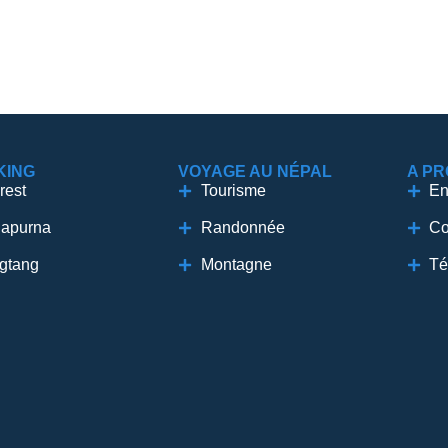
KING
VOYAGE AU NÉPAL
A P
rest
Tourisme
En
apurna
Randonnée
Co
gtang
Montagne
Té