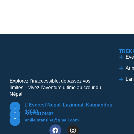
TREK
Eve
Ann
Lan
Explorez l’inaccessible, dépassez vos
limites – vivez l’aventure ultime au cœur du
Népal.
L'Everest Nepal, Lazimpat, Katmandou
44600
+33760174507
emile.stantina@gmail.com