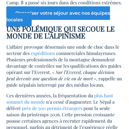
Camp. Il a passé six jours dans des conditions extrêmes.
Organiser votre séjour avec nos équipes
locales
UNE POLÉMIQUE QUI SECOUE LE
MONDE DE L’ALPINISME
L’affaire provoque désormais une onde de choc dans le
secteur des
expéditions
commerciales himalayennes.
Plusieurs professionnels de la montagne demandent
davantage de contrôles sur les qualifications des guides
opérant sur l’Everest. «
Sur l’Everest, chaque décision
peut devenir une question de vie ou de mort
», rappelle un
guide népalais interrogé par des médias locaux.
Ces dernières années, la fréquentation du
plus haut
sommet du monde
n’a cessé d’augmenter. Le Népal a
délivré
près de 500 permis étrangers
pour la seule
saison du printemps 2026. Cette pression croissante
pousse certaines agences à recruter rapidement du
personnel, parfois au détriment de l’expérience réelle