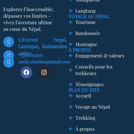
Explorez l’inaccessible,
Langtang
dépassez vos limites –
VOYAGE AU NÉPAL
Tourisme
vivez l’aventure ultime
au cœur du Népal.
Randonnée
L'Everest Nepal,
Montagne
Lazimpat, Katmandou
A PROPOS
44600
+33760174507
Engagement & valeurs
emile.stantina@gmail.com
Conseils pour les
trekkeurs
Témoignages
PLAN DU SITE
Accueil
Voyage au Népal
Trekking
À propos